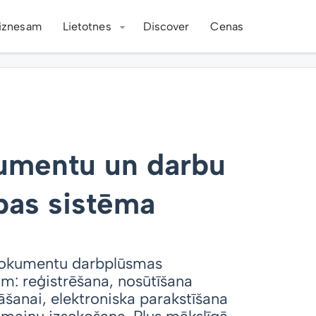
iznesam
Lietotnes
Discover
Cenas
mentu un darbu
bas sistēma
okumentu darbplūsmas
: reģistrēšana, nosūtīšana
āšanai, elektroniska parakstīšana