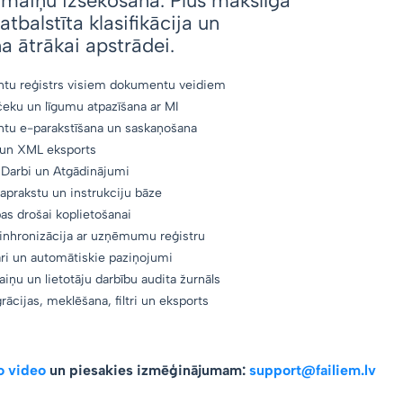
zmaiņu izsekošana. Plus mākslīgā
atbalstīta klasifikācija un
 ātrākai apstrādei.
tu reģistrs visiem dokumentu veidiem
čeku un līgumu atpazīšana ar MI
u e-parakstīšana un saskaņošana
 un XML eksports
, Darbi un Atgādinājumi
aprakstu un instrukciju bāze
pas drošai koplietošanai
sinhronizācija ar uzņēmumu reģistru
i un automātiskie paziņojumi
iņu un lietotāju darbību audita žurnāls
rācijas, meklēšana, filtri un eksports
o video
un piesakies izmēģinājumam:
support@failiem.lv