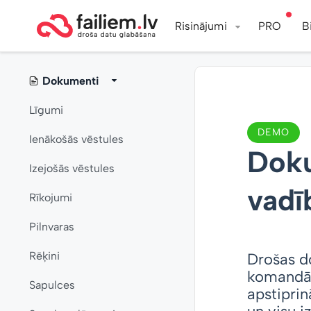
Risinājumi
PRO
B
Dokumenti
Līgumi
DEMO
Ienākošās vēstules
Doku
Izejošās vēstules
vadī
Rīkojumi
Pilnvaras
Rēķini
Drošas d
komandām
Sapulces
apstiprin