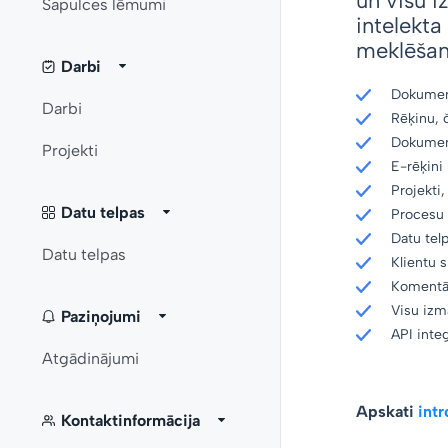
un visu i
Sapulces lēmumi
intelekta 
meklēšana
Darbi
Dokumen
Darbi
Rēķinu, 
Dokument
Projekti
E-rēķini
Projekti
Datu telpas
Procesu 
Datu tel
Datu telpas
Klientu 
Komentār
Visu izma
Paziņojumi
API integ
Atgādinājumi
Apskati
intr
Kontaktinformācija