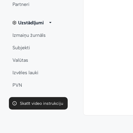
Partneri
Uzstādījumi
Izmaiņu žurnāls
Subjekti
Valūtas
Izvēles lauki
PVN
Skatīt video instrukciju