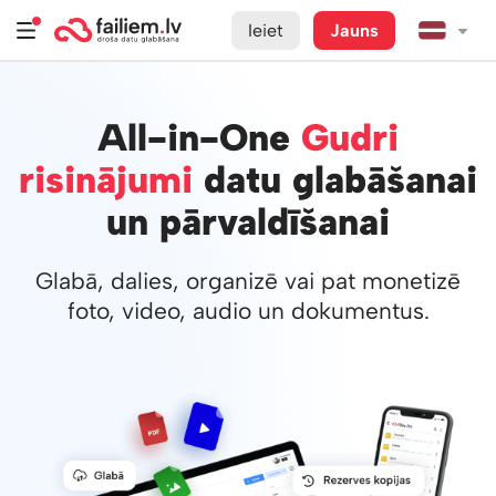
Ieiet
Jauns
All-in-One
Gudri
risinājumi
datu glabāšanai
un pārvaldīšanai
Glabā, dalies, organizē vai pat monetizē
foto, video, audio un dokumentus.