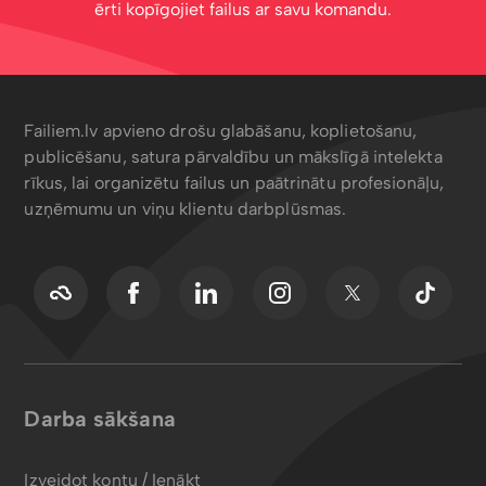
ērti kopīgojiet failus ar savu komandu.
Failiem.lv apvieno drošu glabāšanu, koplietošanu,
publicēšanu, satura pārvaldību un mākslīgā intelekta
rīkus, lai organizētu failus un paātrinātu profesionāļu,
uzņēmumu un viņu klientu darbplūsmas.
Darba sākšana
Izveidot kontu / Ienākt