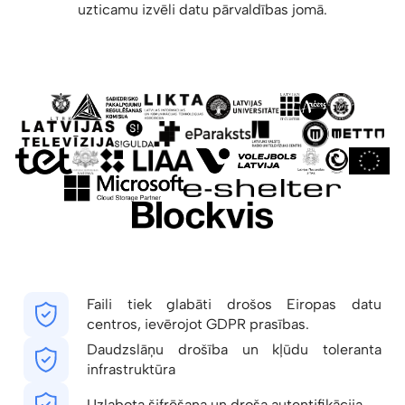
uzticamu izvēli datu pārvaldības jomā.
Faili tiek glabāti drošos Eiropas datu
centros, ievērojot GDPR prasības.
Daudzslāņu drošība un kļūdu toleranta
infrastruktūra
Uzlabota šifrēšana un droša autentifikācija