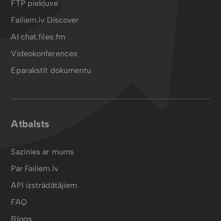
FTP piekļuve
Failiem.lv Discover
AI chat.files.fm
Videokonferences
Eparakstīt dokumentu
Atbalsts
Sazinies ar mums
Par Failiem.lv
API izstrādātājiem
FAQ
Blogs