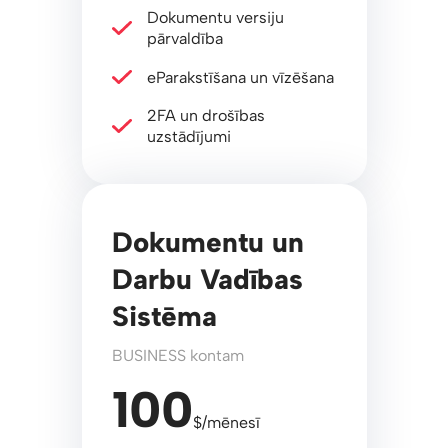
Dokumentu versiju
pārvaldība
eParakstīšana un vīzēšana
2FA un drošības
uzstādījumi
Dokumentu un
Darbu Vadības
Sistēma
BUSINESS kontam
100
$/mēnesī