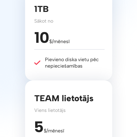
1TB
Sākot no
10
$/mēnesī
Pievieno diska vietu pēc
nepieciešamības
TEAM lietotājs
Viens lietotājs
5
$/mēnesī