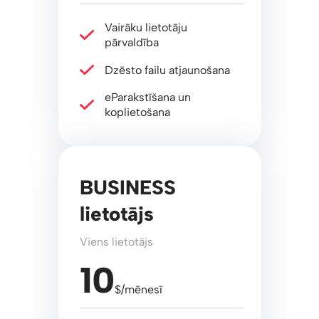
Vairāku lietotāju
pārvaldība
Dzēsto failu atjaunošana
eParakstīšana un
koplietošana
BUSINESS
lietotājs
Viens lietotājs
10
$/mēnesī