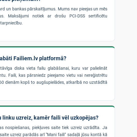
rd un bankas pārskaitījumus. Mums nav pieejas un mēs
us. Maksājumi notiek ar drošu PCI-DSS sertificētu
tarpniecību.
glabāti Failiem.lv platformā?
stāvīga diska vieta failu glabāšanai, kuru var palielināt
u. Faili, kas pārsniedz pieejamo vietu vai nereģistrētu
dz 60 dienām kopš to augšupielādes, atkarībā no uzstādītā
 linku uzreiz, kamēr faili vēl uzkopējas?
as nospiešanas, piekļuves saite tiek uzreiz uzrādīta. Ja
 saite uzreiz parādās arī "Mani faili" sadaļā jūsu kontā kā