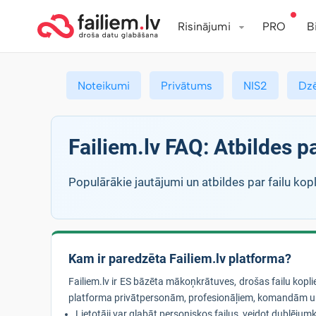
Risinājumi
PRO
B
Noteikumi
Privātums
NIS2
Dz
Failiem.lv FAQ: Atbildes 
Populārākie jautājumi un atbildes par failu kopl
Kam ir paredzēta Failiem.lv platforma?
Failiem.lv ir ES bāzēta mākoņkrātuves, drošas failu kop
platforma privātpersonām, profesionāļiem, komandām u
Lietotāji var glabāt personiskos failus, veidot dublējumko