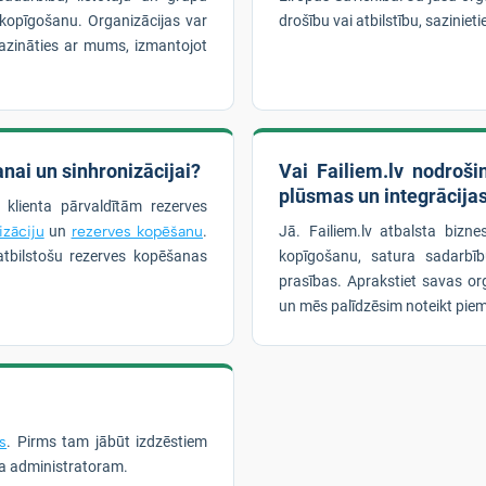
lu kopīgošanu. Organizācijas var
drošību vai atbilstību, sazinie
azināties ar mums, izmantojot
nai un sinhronizācijai?
Vai Failiem.lv nodroš
plūsmas un integrācija
n klienta pārvaldītām rezerves
izāciju
un
rezerves kopēšanu
.
Jā. Failiem.lv atbalsta bizn
tbilstošu rezerves kopēšanas
kopīgošanu, satura sadarbī
prasības. Aprakstiet savas or
un mēs palīdzēsim noteikt piem
s
. Pirms tam jābūt izdzēstiem
sa administratoram.