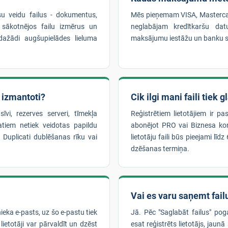
su veidu failus - dokumentus,
Mēs pieņemam VISA, Masterca
 sākotnējos failu izmērus un
neglabājam kredītkaršu dat
ažādi augšupielādes lieluma
maksājumu iestāžu un banku s
k izmantoti?
Cik ilgi mani faili tiek 
īvi, rezerves serveri, tīmekļa
Reģistrētiem lietotājiem ir pa
tiem netiek veidotas papildu
abonējot PRO vai Biznesa kont
r Duplicati dublēšanas rīku vai
lietotāju faili būs pieejami lī
dzēšanas termiņa.
Vai es varu saņemt failu
nieka e-pasts, uz šo e-pastu tiek
Jā. Pēc "Saglabāt failus" pog
lietotāji var pārvaldīt un dzēst
esat reģistrēts lietotājs, jaunā