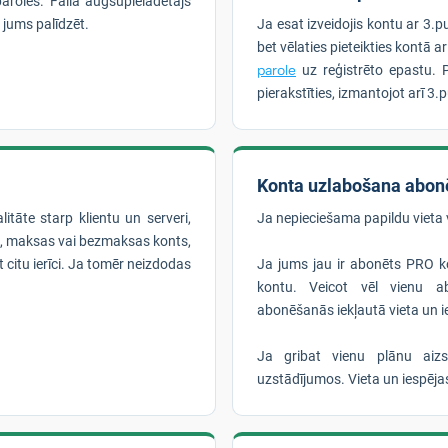
aroles. Faila augšupielādētājs
 jums palīdzēt.
Ja esat izveidojis kontu ar 3.p
bet vēlaties pieteikties kontā a
parole
uz reģistrēto epastu. 
pierakstīties, izmantojot arī 3.
Konta uzlabošana abon
litāte starp klientu un serveri,
Ja nepieciešama papildu vieta 
mi, maksas vai bezmaksas konts,
t citu ierīci. Ja tomēr neizdodas
Ja jums jau ir abonēts PRO ko
kontu. Veicot vēl vienu ab
abonēšanās iekļautā vieta un 
Ja gribat vienu plānu aiz
uzstādījumos. Vieta un iespēj