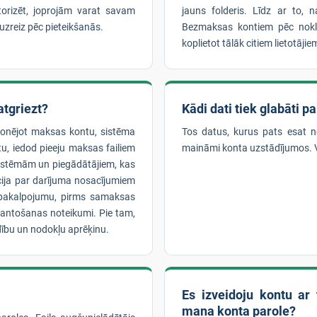
utorizēt, joprojām varat savam
jauns folderis. Līdz ar to, 
 uzreiz pēc pieteikšanās.
Bezmaksas kontiem pēc noklus
koplietot tālāk citiem lietotājie
tgriezt?
Kādi dati tiek glabāti p
bonējot maksas kontu, sistēma
Tos datus, kurus pats esat nor
tu, iedod pieeju maksas failiem
maināmi konta uzstādījumos. Va
 sistēmām un piegādātājiem, kas
cija par darījuma nosacījumiem
o pakalpojumu, pirms samaksas
mantošanas noteikumi. Pie tam,
ību un nodokļu aprēķinu.
Es izveidoju kontu ar 
mana konta parole?