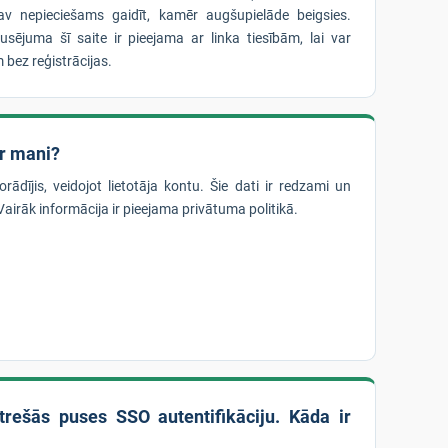
nav nepieciešams gaidīt, kamēr augšupielāde beigsies.
ējuma šī saite ir pieejama ar linka tiesībām, lai var
m bez reģistrācijas.
ar mani?
ādījis, veidojot lietotāja kontu. Šie dati ir redzami un
irāk informācija ir pieejama privātuma politikā.
trešās puses SSO autentifikāciju. Kāda ir