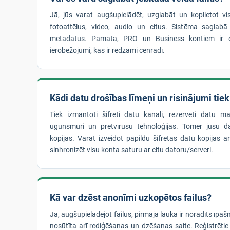
Jā, jūs varat augšupielādēt, uzglabāt un koplietot vi
fotoattēlus, video, audio un citus. Sistēma saglabā
metadatus. Pamata, PRO un Business kontiem ir d
ierobežojumi, kas ir redzami cenrādī.
Kādi datu drošības līmeņi un risinājumi tie
Tiek izmantoti šifrēti datu kanāli, rezervēti datu mas
ugunsmūri un pretvīrusu tehnoloģijas. Tomēr jūsu da
kopijas. Varat izveidot papildu šifrētas datu kopijas a
sinhronizēt visu konta saturu ar citu datoru/serveri.
Kā var dzēst anonīmi uzkopētos failus?
Ja, augšupielādējot failus, pirmajā laukā ir norādīts īpaš
nosūtīta arī rediģēšanas un dzēšanas saite. Reģistrētie 