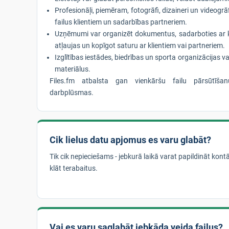
Profesionāļi, piemēram, fotogrāfi, dizaineri un videogrāf
failus klientiem un sadarbības partneriem.
Uzņēmumi var organizēt dokumentus, sadarboties ar 
atļaujas un kopīgot saturu ar klientiem vai partneriem.
Izglītības iestādes, biedrības un sporta organizācijas va
materiālus.
Files.fm atbalsta gan vienkāršu failu pārsūtīša
darbplūsmas.
Cik lielus datu apjomus es varu glabāt?
Tik cik nepieciešams - jebkurā laikā varat papildināt kont
klāt terabaitus.
Vai es varu saglabāt jebkāda veida failus?