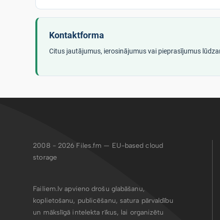
Kontaktforma
Citus jautājumus, ierosinājumus vai pieprasījumus lūdza
2008 - 2026
Files.fm — EU-based cloud
storage
Failiem.lv apvieno drošu glabāšanu,
koplietošanu, publicēšanu, satura pārvaldību
un mākslīgā intelekta rīkus, lai organizētu