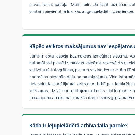
savus failus sadaļā "Mani faili". Ja esat aizmirsis a
kontam pievienot failus, kas augšupielādēti no šīs ierīces
Kāpēc veiktos maksājumus nav iespējams a
Jums ir dota iespēja bezmaksas izmēģināt sistēmu. A
automātiski pieslēdz maksas iespējas, rezervē diska vie
vai izdrukā fotogrāfijas, pie tam sazinoties ar citām IT
nodrošina pierasīto daļu no pakalpojuma. Visa informā
tiek sniegta pasūtījuma veikšanas brīdī par konkrēt
veikšanas. Uz visiem lietotājiem attiecas platformas iz
maksājumu atcelšana izmaksā dārgi - sarežģī grāmatved
Kāda ir lejupielādētā arhīva faila parole?