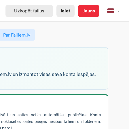
Uzkopēt failus
Ieiet
Jauns
Par Failiem.lv
liem.lv un izmantot visas sava konta iespējas.
privāti un saites netiek automātiski publicētas. Konta
noklusētās saites pieejas tiesības failiem un folderiem.
 paroli.