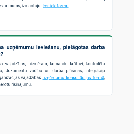
ties ar mums, izmantojot
kontaktformu
.
ina uzņēmumu ieviešanu, pielāgotas darba
s?
esa vajadzības, piemēram, komandu krātuvi, kontrolētu
bu, dokumentu vadību un darba plūsmas, integrāciju
ganizācijas vajadzības
uzņēmumu konsultācijas formā
,
ērotu risinājumu.