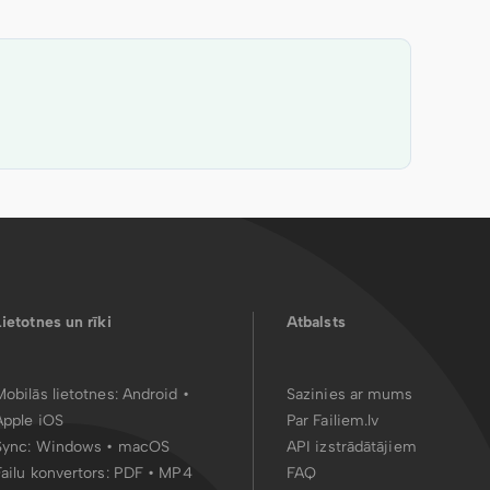
Lietotnes un rīki
Atbalsts
Mobilās lietotnes:
Android
•
Sazinies ar mums
Apple iOS
Par Failiem.lv
Sync:
Windows • macOS
API izstrādātājiem
Failu konvertors:
PDF
•
MP4
FAQ