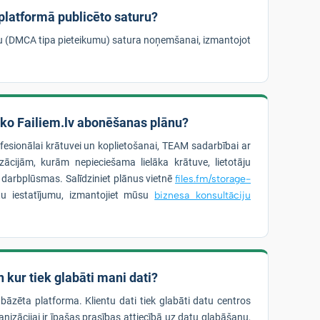
 platformā publicēto saturu?
bu (DMCA tipa pieteikumu) satura noņemšanai, izmantojot
āko Failiem.lv abonēšanas plānu?
ofesionālai krātuvei un koplietošanai, TEAM sadarbībai ar
ācijām, kurām nepieciešama lielāka krātuve, lietotāju
s darbplūsmas. Salīdziniet plānus vietnē
files.fm/storage-
u iestatījumu, izmantojiet mūsu
biznesa konsultāciju
 kur tiek glabāti mani dati?
 bāzēta platforma. Klientu dati tiek glabāti datu centros
nizācijai ir īpašas prasības attiecībā uz datu glabāšanu,