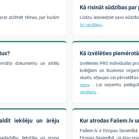
Kā risināt sūdzības par
arat atzīmēt tēmas, par kurām
Lūdzu, iesniedziet savu sūdzī
šo veidlapu
.
tus?
Kā izvēlēties piemērot
formāta dokumentu un attēlu
Izvēlieties PRO individuālai pr
kolēģiem un Business organiz
skaits, atļaujas vai pārvaldīta
plans
. Lai saņemtu pielāgot
veidlapu
.
ldīt iekšēju un ārēju
Kur atrodas Faiiem.lv un
Failiem.lv ir Eiropas Savienībā
sadarbību, lietotāju un grupu
Eiropas Savienībā. Ja jūsu orga