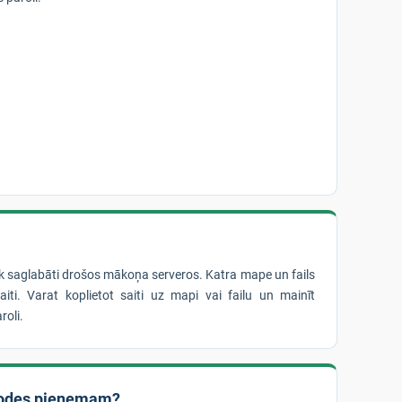
iek saglabāti drošos mākoņa serveros. Katra mape un fails
iti. Varat koplietot saiti uz mapi vai failu un mainīt
roli.
odes pieņemam?