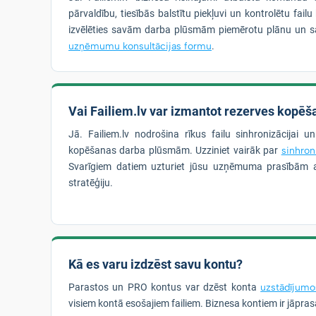
pārvaldību, tiesībās balstītu piekļuvi un kontrolētu fai
izvēlēties savām darba plūsmām piemērotu plānu un s
uzņēmumu konsultācijas formu
.
Vai Failiem.lv var izmantot rezerves kopēša
Jā. Failiem.lv nodrošina rīkus failu sinhronizācijai u
kopēšanas darba plūsmām. Uzziniet vairāk par
sinhron
Svarīgiem datiem uzturiet jūsu uzņēmuma prasībām a
stratēģiju.
Kā es varu izdzēst savu kontu?
Parastos un PRO kontus var dzēst konta
uzstādījumo
visiem kontā esošajiem failiem. Biznesa kontiem ir jāpra