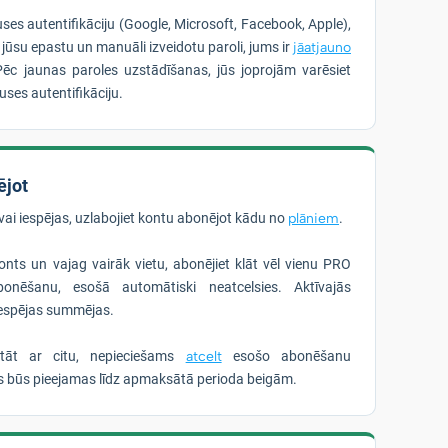
uses autentifikāciju (Google, Microsoft, Facebook, Apple),
r jūsu epastu un manuāli izveidotu paroli, jums ir
jāatjauno
Pēc jaunas paroles uzstādīšanas, jūs joprojām varēsiet
puses autentifikāciju.
ējot
vai iespējas, uzlabojiet kontu abonējot kādu no
plāniem
.
nts un vajag vairāk vietu, abonējiet klāt vēl vienu PRO
onēšanu, esošā automātiski neatcelsies. Aktīvajās
iespējas summējas.
stāt ar citu, nepieciešams
atcelt
esošo abonēšanu
as būs pieejamas līdz apmaksātā perioda beigām.