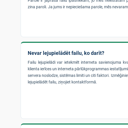
Parole ir jāprasa failu īpašniekam, jo mēs neiestatām p
zina paroli. Ja jums ir nepieciešama parole, mēs nevaram
Nevar lejupielādēt failu, ko darīt?
Failu lejupielādi var ietekmēt interneta savienojuma kva
klienta ierīces un interneta pārlūkprogrammas iestatīju
servera noslodze, sistēmas limiti un citi faktori. Izmēģinie
lejupielādēt failu, ziņojiet kontaktformā.