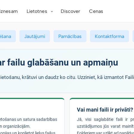
iznesam
Lietotnes
Discover
Cenas
ēšana
Jautājumi
Pamācības
Kontaktforma
par failu glabāšanu un apmaiņu
ietošanu, krātuvi un daudz ko citu. Uzziniet, kā izmantot Fai
Vai mani faili ir privāti?
lietošanas un satura sadarbības
Jā, visi saglabātie faili ir 
n organizācijām.
uzstādījumos jūs varat mainīt 
pijas un koplietot lielus failus.
Folderiem var uzlikt arī papildus