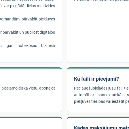
i, var piegādāt lielus multivides
komandām, pārvaldīt piekļuves
r pārvaldīt un publicēt digitālos
nu, gan notiekošas biznesa
Kā faili ir pieejami?
ā pieejamo diska vietu, abonējot
Pēc augšupielādes jūsu faili t
automātiski saņem unikālu sa
piekļuves tiesības vai iestatīt pa
Kādas maksājumu met