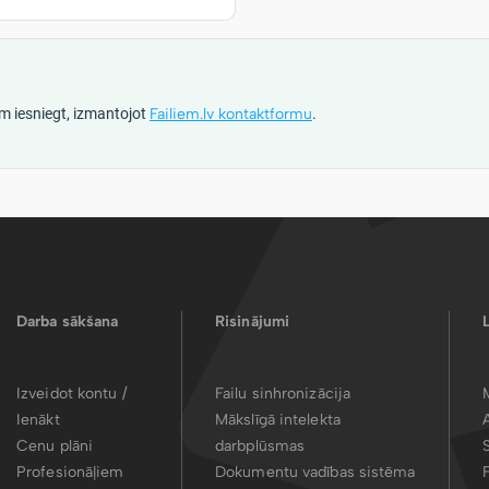
m iesniegt, izmantojot
Failiem.lv kontaktformu
.
Darba sākšana
Risinājumi
Izveidot kontu /
Failu sinhronizācija
Ienākt
Mākslīgā intelekta
Cenu plāni
darbplūsmas
Profesionāļiem
Dokumentu vadības sistēma