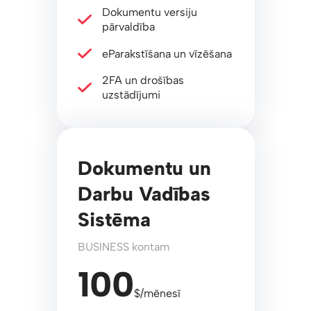
Dokumentu versiju
pārvaldība
eParakstīšana un vīzēšana
2FA un drošības
uzstādījumi
Dokumentu un
Darbu Vadības
Sistēma
BUSINESS kontam
100
$/mēnesī