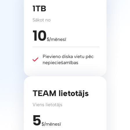
1TB
Sākot no
10
$/mēnesī
Pievieno diska vietu pēc
nepieciešamības
TEAM lietotājs
Viens lietotājs
5
$/mēnesī