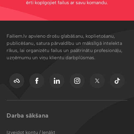
ērti kopīgojiet failus ar savu komandu.
Failiem.lv apvieno drošu glabāšanu, koplietošanu,
publicēšanu, satura pārvaldību un mākslīgā intelekta
rīkus, lai organizētu failus un paātrinātu profesionāļu,
uzņēmumu un viņu klientu darbplūsmas.
Darba sākšana
Izveidot kontu / Ienākt