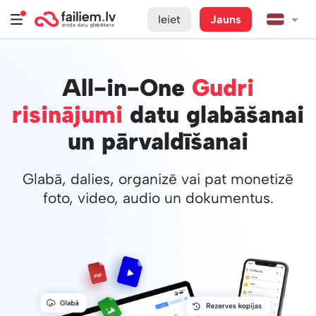
Ieiet
Jauns
All-in-One
Gudri
risinājumi
datu glabāšanai
un pārvaldīšanai
Glabā, dalies, organizē vai pat monetizē
foto, video, audio un dokumentus.