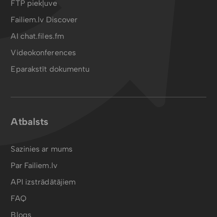
FTP piekļuve
Failiem.lv Discover
AI chat.files.fm
Videokonferences
Eparakstīt dokumentu
Atbalsts
Sazinies ar mums
Par Failiem.lv
API izstrādātājiem
FAQ
Blogs