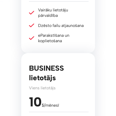
Vairāku lietotāju
pārvaldība
Dzēsto failu atjaunošana
eParakstīšana un
koplietošana
BUSINESS
lietotājs
Viens lietotājs
10
$/mēnesī