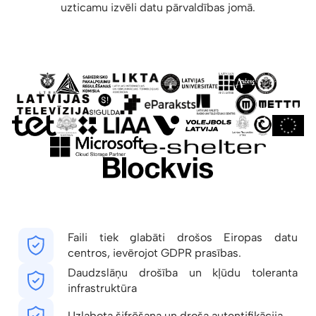
uzticamu izvēli datu pārvaldības jomā.
Faili tiek glabāti drošos Eiropas datu
centros, ievērojot GDPR prasības.
Daudzslāņu drošība un kļūdu toleranta
infrastruktūra
Uzlabota šifrēšana un droša autentifikācija