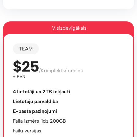
Visizdevīgākais
TEAM
$25
/Komplekts/mēnesī
+ PVN
4 lietotāji un 2TB iekļauti
Lietotāju pārvaldība
E-pasta paziņojumi
Faila izmērs līdz 200GB
Failu versijas