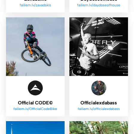
failiem.lv/zavadskis
failiem.lv/daydoseofhouse
Official CODE©
Officialexdabass
failiem.lv/OfficialCodeBike
failiem.lv/officialexdabass