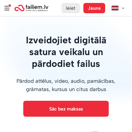
Ieiet
Jauns
Izveidojiet digitālā
satura veikalu un
pārdodiet failus
Pārdod attēlus, video, audio, pamācības,
grāmatas, kursus un citus darbus
Sāc bez maksas