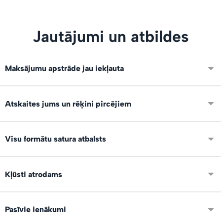
Jautājumi un atbildes
Maksājumu apstrāde jau iekļauta
Integrēti VISA, Mastercard un Swedbank maksājumi. Neko
Atskaites jums un rēķini pircējiem
papildus nevajag konfigurēt.
Ir pieejamas atskaites par visiem darījumiem un skatījumu,
Visu formātu satura atbalsts
pirkumu un lejupielāžu statistika. Eksports uz XLS par
periodu grāmatvedībai.
Mēs atbalstam visus failu formātus un izmērus: foto, video,
Kļūsti atrodams
audio, dokumentus, prezentācijas, grāmatas, vektorus un
citus veidus.
Mēs varam demonstrēt tavus produktus arī citiem servisa
Pasīvie ienākumi
lietotājiem publiskajā satura tirgū un sociālajos tīklos!