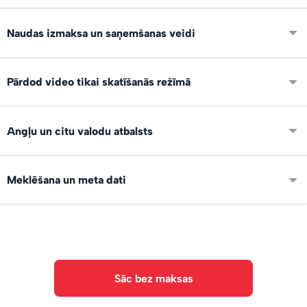
Ierīko savu digitālo veikalu, izvieto noderīgu saturu,
Naudas izmaksa un saņemšanas veidi
apraksti un pelni 24/7 atrodoties jebkur!
Pēc pirkuma, nauda un viso darījumi uzskaitās tavā lietotāja
Pārdod video tikai skatīšanās režīmā
kontā. Naudu vari pieprasīt saņemt uz IBAN kontu vai
Paypal.
Jā, var pārdot video tikai skatīšanās režīmā, bez
Angļu un citu valodu atbalsts
lejupielādes. Saturs ir pieejams tikai pircēja kontā, uzreiz
pēc samaksas veikšanas.
Saskarne ir pieejama angļu, spāņu un vācu valodā, lai vari
Meklēšana un meta dati
pārdot arī starptautiski!
Failiem var norādīt tagus un aprakstus. Ir AI teksta un
objektu atpazīšana. Meklētājs.
Sāc bez maksas