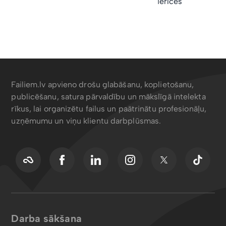
ierīces
Failiem.lv apvieno drošu glabāšanu, koplietošanu,
publicēšanu, satura pārvaldību un mākslīgā intelekta
rīkus, lai organizētu failus un paātrinātu profesionāļu,
uzņēmumu un viņu klientu darbplūsmas.
Darba sākšana