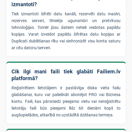
izmantoti?
Tiek izmantoti šifrēti datu kanāli, rezervēti datu masīvi,
rezerves serveri, tīmekļa ugunsmūri un pretvīrusu
tehnoloģijas. Tomēr jūsu datiem netiek veidotas papildu
kopijas. Varat izveidot papildu šifrētas datu kopijas ar
Duplicati dublēšanas rīku vai sinhronizēt visu konta saturu
ar citu datoru/serveri.
Cik ilgi mani faili tiek glabāti Failiem.lv
platformā?
Reģistrētiem lietotājiem ir pastāvīga diska vieta failu
glabāšanai, kuru var palielināt abonējot PRO vai Biznesa
kontu. Faili, kas pārsniedz pieejamo vietu vai nereģistrētu
lietotāju faili būs pieejami līdz 60 dienām kopš to
augšupielādes, atkarībā no uzstādītā dzēšanas termiņa.