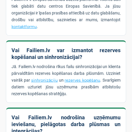
tiek glabāti datu centros Eiropas Savienībā. Ja jūsu
organizācijai ir īpašas prasības attiecībā uz datu glabāšanu,
drošību vai atbilstību, sazinieties ar mums, izmantojot
kontaktformu
.
Vai Failiem.lv var izmantot rezerves
kopēšanai un sinhronizācijai?
Jā. Failiem.lv nodrošina rīkus failu sinhronizācijai un klienta
pārvaldītām rezerves kopēšanas darba plūsmām. Uzziniet
vairāk par
sinhronizāciju
un
rezerves kopēšanu
. Svarīgiem
datiem uzturiet jūsu uzņēmuma prasībām atbilstošu
rezerves kopēšanas stratēģiju.
Vai Failiem.lv nodrošina uzņēmumu
ieviešanu, pielāgotas darba plūsmas un
integrācijas?