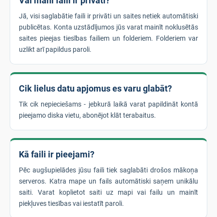
Vai mani faili ir privāti?
Jā, visi saglabātie faili ir privāti un saites netiek automātiski
publicētas. Konta uzstādījumos jūs varat mainīt noklusētās
saites pieejas tiesības failiem un folderiem. Folderiem var
uzlikt arī papildus paroli.
Cik lielus datu apjomus es varu glabāt?
Tik cik nepieciešams - jebkurā laikā varat papildināt kontā
pieejamo diska vietu, abonējot klāt terabaitus.
Kā faili ir pieejami?
Pēc augšupielādes jūsu faili tiek saglabāti drošos mākoņa
serveros. Katra mape un fails automātiski saņem unikālu
saiti. Varat koplietot saiti uz mapi vai failu un mainīt
piekļuves tiesības vai iestatīt paroli.