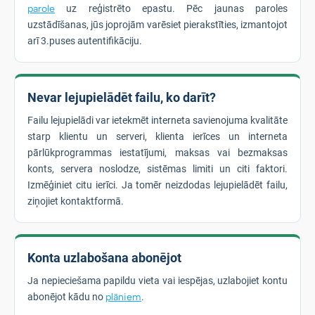
parole
uz reģistrēto epastu. Pēc jaunas paroles
uzstādīšanas, jūs joprojām varēsiet pierakstīties, izmantojot
arī 3.puses autentifikāciju.
Nevar lejupielādēt failu, ko darīt?
Failu lejupielādi var ietekmēt interneta savienojuma kvalitāte
starp klientu un serveri, klienta ierīces un interneta
pārlūkprogrammas iestatījumi, maksas vai bezmaksas
konts, servera noslodze, sistēmas limiti un citi faktori.
Izmēģiniet citu ierīci. Ja tomēr neizdodas lejupielādēt failu,
ziņojiet kontaktformā.
Konta uzlabošana abonējot
Ja nepieciešama papildu vieta vai iespējas, uzlabojiet kontu
abonējot kādu no
plāniem
.