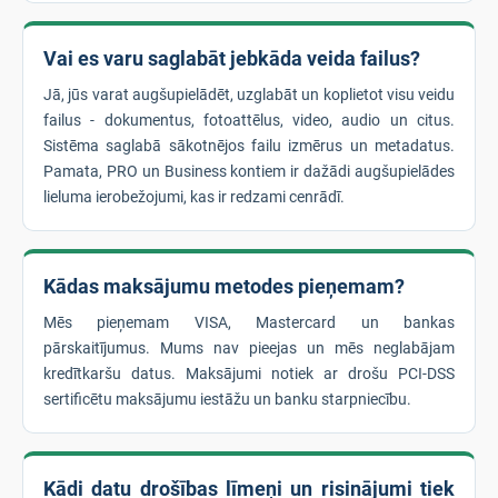
Vai es varu saglabāt jebkāda veida failus?
Jā, jūs varat augšupielādēt, uzglabāt un koplietot visu veidu
failus - dokumentus, fotoattēlus, video, audio un citus.
Sistēma saglabā sākotnējos failu izmērus un metadatus.
Pamata, PRO un Business kontiem ir dažādi augšupielādes
lieluma ierobežojumi, kas ir redzami cenrādī.
Kādas maksājumu metodes pieņemam?
Mēs pieņemam VISA, Mastercard un bankas
pārskaitījumus. Mums nav pieejas un mēs neglabājam
kredītkaršu datus. Maksājumi notiek ar drošu PCI-DSS
sertificētu maksājumu iestāžu un banku starpniecību.
Kādi datu drošības līmeņi un risinājumi tiek