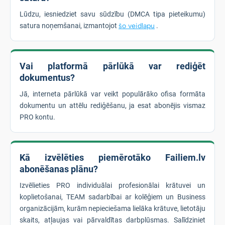
Lūdzu, iesniedziet savu sūdzību (DMCA tipa pieteikumu)
satura noņemšanai, izmantojot
šo veidlapu
.
Vai platformā pārlūkā var rediģēt
dokumentus?
Jā, interneta pārlūkā var veikt populārāko ofisa formāta
dokumentu un attēlu rediģēšanu, ja esat abonējis vismaz
PRO kontu.
Kā izvēlēties piemērotāko Failiem.lv
abonēšanas plānu?
Izvēlieties PRO individuālai profesionālai krātuvei un
koplietošanai, TEAM sadarbībai ar kolēģiem un Business
organizācijām, kurām nepieciešama lielāka krātuve, lietotāju
skaits, atļaujas vai pārvaldītas darbplūsmas. Salīdziniet