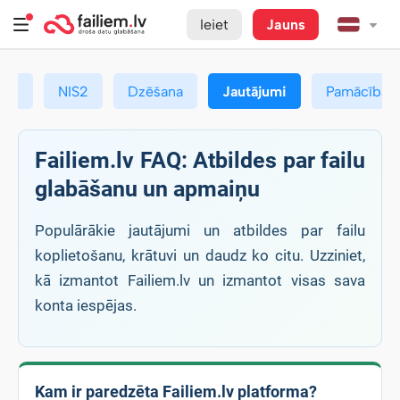
Ieiet
Jauns
ums
NIS2
Dzēšana
Jautājumi
Pamācības
Failiem.lv FAQ: Atbildes par failu
glabāšanu un apmaiņu
Populārākie jautājumi un atbildes par failu
koplietošanu, krātuvi un daudz ko citu. Uzziniet,
kā izmantot Failiem.lv un izmantot visas sava
konta iespējas.
Kam ir paredzēta Failiem.lv platforma?