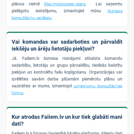
plānus vietnē
files.fm/storage-plans
. Lai saņemtu
pielāgotu iestatījumu, izmantojiet mūsu
biznesa
konsultāciju veidlapu
.
Vai komandas var sadarboties un pārvaldīt
iekšēju un ārēju lietotāju piekļuvi?
Jā. Failiem.lv biznesa risinājumi atbalsta komandu
sadarbību, lietotāju un grupu pārvaldību, tiesībās balstītu
piekļuvi un kontrolētu failu kopīgošanu. Organizācijas var
izvēlēties savām darba plūsmām piemērotu plānu un
sazināties ar mums, izmantojot
uzņēmumu konsultācijas
formu
.
Kur atrodas Faiiem.lv un kur tiek glabāti mani
dati?
Failiem.lv ir Eiropas Savienībā bāzēta platforma. Klientu dati