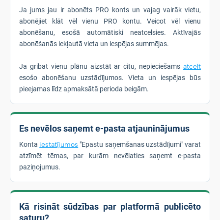
Ja jums jau ir abonēts PRO konts un vajag vairāk vietu,
abonējiet klāt vēl vienu PRO kontu. Veicot vēl vienu
abonēšanu, esošā automātiski neatcelsies. Aktīvajās
abonēšanās iekļautā vieta un iespējas summējas.
Ja gribat vienu plānu aizstāt ar citu, nepieciešams
atcelt
esošo abonēšanu uzstādījumos. Vieta un iespējas būs
pieejamas līdz apmaksātā perioda beigām.
Es nevēlos saņemt e-pasta atjauninājumus
Konta
iestatījumos
"Epastu saņemšanas uzstādījumi" varat
atzīmēt tēmas, par kurām nevēlaties saņemt e-pasta
paziņojumus.
Kā risināt sūdzības par platformā publicēto
saturu?