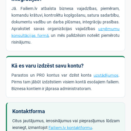
Jā. Failiem.lv atbalsta biznesa vajadzības, piemēram,
komandu krātuvi, kontrolētu kopīgošanu, satura sadarbību,
dokumentu vadību un darba plūsmas, integrāciju prasības.
Aprakstiet savas organizācijas vajadzības
uzņēmumu
konsultācijas formā
, un mēs palīdzēsim noteikt piemērotu
risinājumu.
Kā es varu izdzēst savu kontu?
Parastos un PRO kontus var dzēst konta
uzstādījumos
.
Pirms tam jābūt izdzēstiem visiem kontā esošajiem failiem.
Biznesa kontiem ir jāprasa administratoram.
Kontaktforma
Citus jautājumus, ierosinājumus vai pieprasījumus lūdzam
iesniegt, izmantojot
Failiem.lv kontaktformu
.