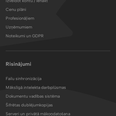
Izveidot kontu / Ienākt
Cenu plāni
Profesionāļiem
Uzņēmumiem
Noteikumi un GDPR
Risinājumi
Failu sinhronizācija
Mākslīgā intelekta darbplūsmas
Dokumentu vadības sistēma
Šifrētas dublējumkopijas
Serveri un privātā mākoņdatošana