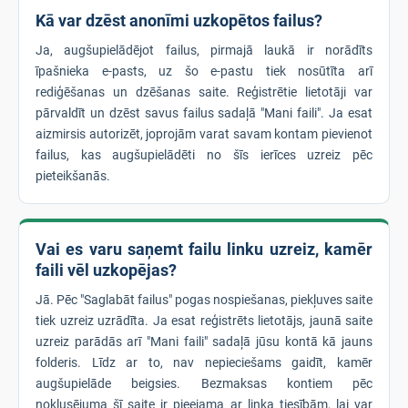
Kā var dzēst anonīmi uzkopētos failus?
Ja, augšupielādējot failus, pirmajā laukā ir norādīts
īpašnieka e-pasts, uz šo e-pastu tiek nosūtīta arī
rediģēšanas un dzēšanas saite. Reģistrētie lietotāji var
pārvaldīt un dzēst savus failus sadaļā "Mani faili". Ja esat
aizmirsis autorizēt, joprojām varat savam kontam pievienot
failus, kas augšupielādēti no šīs ierīces uzreiz pēc
pieteikšanās.
Vai es varu saņemt failu linku uzreiz, kamēr
faili vēl uzkopējas?
Jā. Pēc "Saglabāt failus" pogas nospiešanas, piekļuves saite
tiek uzreiz uzrādīta. Ja esat reģistrēts lietotājs, jaunā saite
uzreiz parādās arī "Mani faili" sadaļā jūsu kontā kā jauns
folderis. Līdz ar to, nav nepieciešams gaidīt, kamēr
augšupielāde beigsies. Bezmaksas kontiem pēc
noklusējuma šī saite ir pieejama ar linka tiesībām, lai var