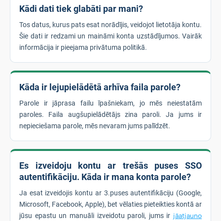
Kādi dati tiek glabāti par mani?
Tos datus, kurus pats esat norādījis, veidojot lietotāja kontu.
Šie dati ir redzami un maināmi konta uzstādījumos. Vairāk
informācija ir pieejama privātuma politikā.
Kāda ir lejupielādētā arhīva faila parole?
Parole ir jāprasa failu īpašniekam, jo mēs neiestatām
paroles. Faila augšupielādētājs zina paroli. Ja jums ir
nepieciešama parole, mēs nevaram jums palīdzēt.
Es izveidoju kontu ar trešās puses SSO
autentifikāciju. Kāda ir mana konta parole?
Ja esat izveidojis kontu ar 3.puses autentifikāciju (Google,
Microsoft, Facebook, Apple), bet vēlaties pieteikties kontā ar
jūsu epastu un manuāli izveidotu paroli, jums ir
jāatjauno