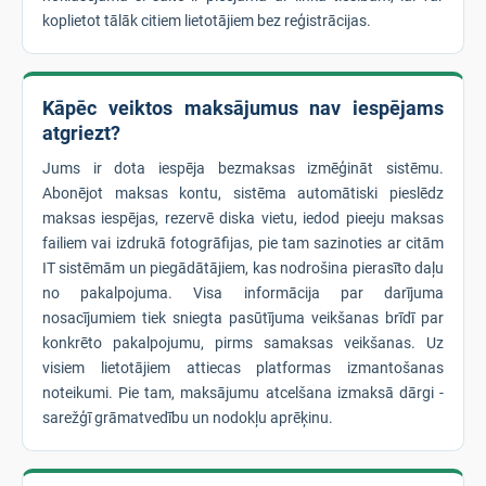
koplietot tālāk citiem lietotājiem bez reģistrācijas.
Kāpēc veiktos maksājumus nav iespējams
atgriezt?
Jums ir dota iespēja bezmaksas izmēģināt sistēmu.
Abonējot maksas kontu, sistēma automātiski pieslēdz
maksas iespējas, rezervē diska vietu, iedod pieeju maksas
failiem vai izdrukā fotogrāfijas, pie tam sazinoties ar citām
IT sistēmām un piegādātājiem, kas nodrošina pierasīto daļu
no pakalpojuma. Visa informācija par darījuma
nosacījumiem tiek sniegta pasūtījuma veikšanas brīdī par
konkrēto pakalpojumu, pirms samaksas veikšanas. Uz
visiem lietotājiem attiecas platformas izmantošanas
noteikumi. Pie tam, maksājumu atcelšana izmaksā dārgi -
sarežģī grāmatvedību un nodokļu aprēķinu.