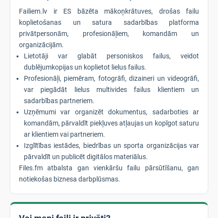
Failiem.lv ir ES bāzēta mākoņkrātuves, drošas failu
koplietošanas un satura sadarbības platforma
privātpersonām, profesionāļiem, komandām un
organizācijām.
Lietotāji var glabāt personiskos failus, veidot
dublējumkopijas un koplietot lielus failus.
Profesionāļi, piemēram, fotogrāfi, dizaineri un videogrāfi,
var piegādāt lielus multivides failus klientiem un
sadarbības partneriem.
Uzņēmumi var organizēt dokumentus, sadarboties ar
komandām, pārvaldīt piekļuves atļaujas un kopīgot saturu
ar klientiem vai partneriem.
Izglītības iestādes, biedrības un sporta organizācijas var
pārvaldīt un publicēt digitālos materiālus.
Files.fm atbalsta gan vienkāršu failu pārsūtīšanu, gan
notiekošas biznesa darbplūsmas.