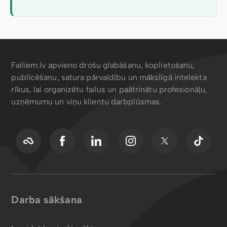
Failiem.lv apvieno drošu glabāšanu, koplietošanu,
publicēšanu, satura pārvaldību un mākslīgā intelekta
rīkus, lai organizētu failus un paātrinātu profesionāļu,
uzņēmumu un viņu klientu darbplūsmas.
Darba sākšana